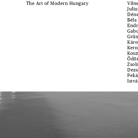
The Art of Modern Hungary
Vilm
Juli
Déne
Béla
Endr
Gabo
Grün
Káro
Kern
Kosz
Ödön
Zsol
Dezs
Peká
Istv