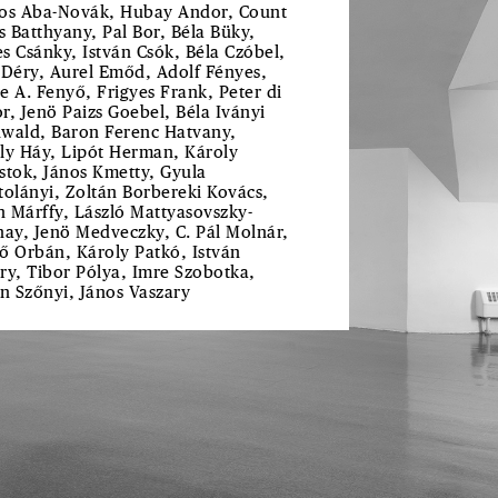
os Aba-Novák, Hubay Andor, Count
us Batthyany, Pal Bor, Béla Büky,
s Csánky, István Csók, Béla Czóbel,
 Déry, Aurel Emőd, Adolf Fényes,
e A. Fenyő, Frigyes Frank, Peter di
r, Jenö Paizs Goebel, Béla Iványi
wald, Baron Ferenc Hatvany,
ly Háy, Lipót Herman, Károly
stok, János Kmetty, Gyula
tolányi, Zoltán Borbereki Kovács,
 Márffy, László Mattyasovszky-
nay, Jenö Medveczky, C. Pál Molnár,
ő Orbán, Károly Patkó, István
ry, Tibor Pólya, Imre Szobotka,
án Szőnyi, János Vaszary