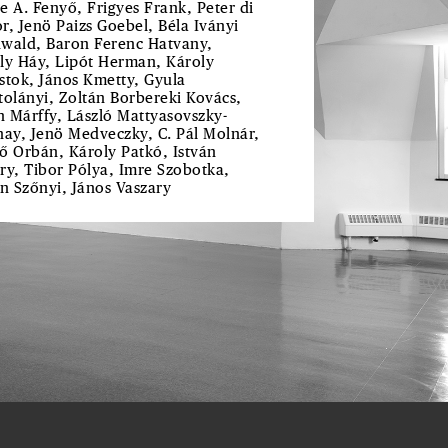
e A. Fenyő, Frigyes Frank, Peter di
r, Jenö Paizs Goebel, Béla Iványi
wald, Baron Ferenc Hatvany,
ly Háy, Lipót Herman, Károly
stok, János Kmetty, Gyula
tolányi, Zoltán Borbereki Kovács,
 Márffy, László Mattyasovszky-
nay, Jenö Medveczky, C. Pál Molnár,
ő Orbán, Károly Patkó, István
ry, Tibor Pólya, Imre Szobotka,
án Szőnyi, János Vaszary