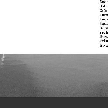
Endr
Gabo
Grün
Káro
Kern
Kosz
Ödön
Zsol
Dezs
Peká
Istv