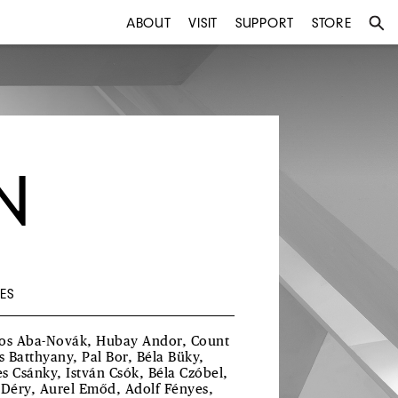
ABOUT
VISIT
SUPPORT
STORE
N
ES
os Aba-Novák, Hubay Andor, Count
us Batthyany, Pal Bor, Béla Büky,
s Csánky, István Csók, Béla Czóbel,
 Déry, Aurel Emőd, Adolf Fényes,